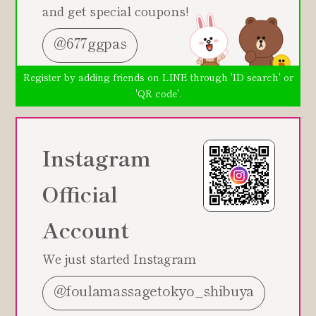
and get special coupons!
@677ggpas
Register by adding friends on LINE through 'ID search' or
'QR code'.
Instagram
Official
Account
We just started Instagram
@foulamassagetokyo_shibuya