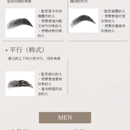
呈现轻微的角度
圆润的形状
・脸型是方形或
・脸型偏圆的人
椭圆形的人
・想要营造可爱
・想要营造冷酷
印象的人
又帅气印象的人
・想要优雅高贵
・想要成熟印象
印象的人
的人
平行（韩式）
-眉毛的上下线大致平行，没有角度
・脸型偏长的人
・想要营造柔和
印象的人
・喜欢韩国风妆
容的人
MEN