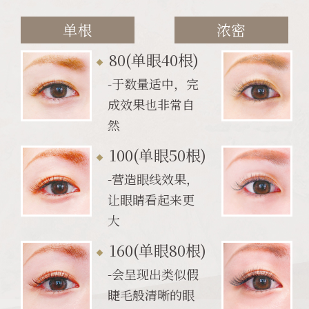
单根
浓密
80(单眼40根)
-于数量适中，完
成效果也非常自
然
100(单眼50根)
-营造眼线效果，
让眼睛看起来更
大
160(单眼80根)
-会呈现出类似假
睫毛般清晰的眼