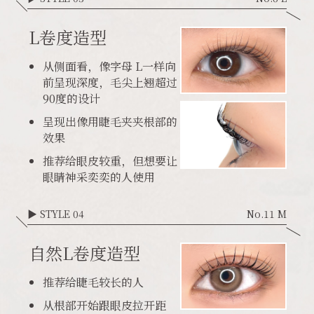
L卷度造型
从侧面看，像字母 L一样向
前呈现深度，毛尖上翘超过
90度的设计
呈现出像用睫毛夹夹根部的
效果
推荐给眼皮较重，但想要让
眼睛神采奕奕的人使用
▶ STYLE 04
No.11 M
自然L卷度造型
推荐给睫毛较长的人
从根部开始跟眼皮拉开距