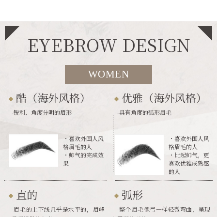
EYEBROW DESIGN
WOMEN
酷（海外风格）
优雅（海外风格）
-锐利、角度分明的眉形
-具有角度的弧形眉毛
・喜欢外国人风
・喜欢外国人风
格眉毛的人
格眉毛的人
・帅气的完成效
・比起帅气，更
果
喜欢优雅成熟感
的人
直的
弧形
-眉毛的上下线几乎是水平的，眉峰
-整个眉毛像弓一样轻微弯曲，呈现