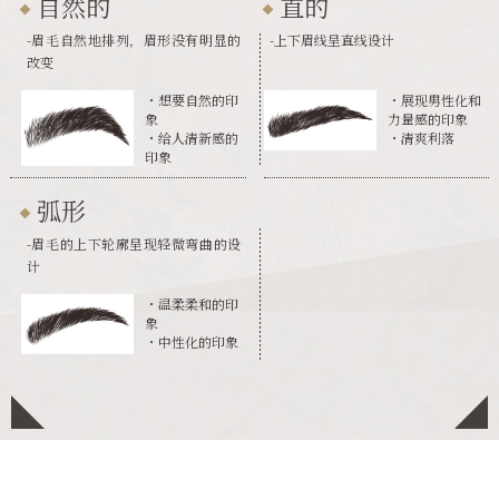
自然的
直的
-眉毛自然地排列，眉形没有明显的
-上下眉线呈直线设计
改变
・想要自然的印
・展现男性化和
象
力量感的印象
・给人清新感的
・清爽利落
印象
弧形
-眉毛的上下轮廓呈现轻微弯曲的设
计
・温柔柔和的印
象
・中性化的印象