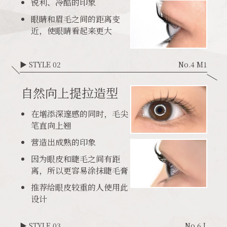
锐利、冷酷的印象
眼睛和眉毛之间的距离变
近，使眼睛看起来更大
▶ STYLE 02
No.4 M1
自然向上提拉造型
在增添深邃感的同时，毛尖
笔直向上翘
营造出成熟的印象
因为眼皮和睫毛之间有距
离，所以更容易涂抹睫毛膏
推荐给眼皮较重的人使用此
设计
▶ STYLE 03
No.6 L